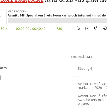
on.com/mediepodden
(så får du alla våra grafer me
OM INLÄGGET
dbom
Säsong 9
Inläggsnaviger
Avsnitt 147: Så gic
marketing 2020 – 
Avsnitt 149: Så går
Sweclockers och a
players