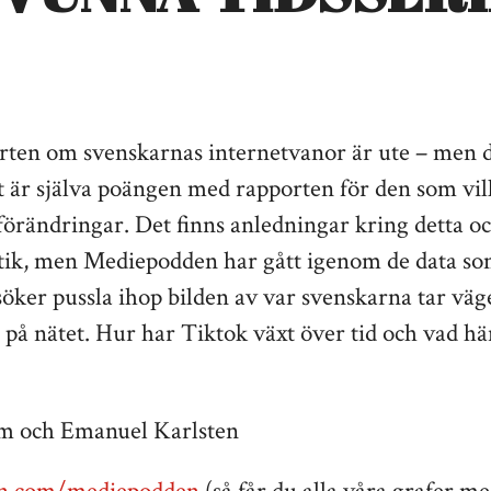
rten om svenskarnas internetvanor är ute – men 
et är själva poängen med rapporten för den som vil
förändringar. Det finns anledningar kring detta o
k, men Mediepodden har gått igenom de data som
öker pussla ihop bilden av var svenskarna tar väg
 på nätet. Hur har Tiktok växt över tid och vad h
m och Emanuel Karlsten