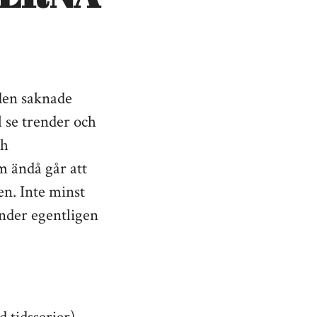
den saknade
l se trender och
ch
 ändå går att
en. Inte minst
änder egentligen