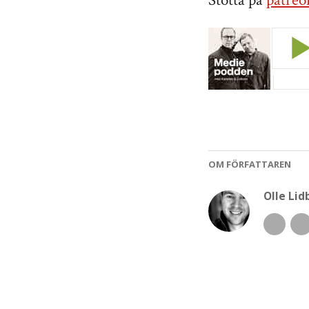
Stötta på
patre
OM FÖRFATTAREN
Olle Li