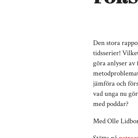
Den stora rappo
tidsserier! Vilk
göra anlyser av 
metodproblemati
jämföra och förs
vad unga nu gör
med poddar?
Med Olle Lidbo