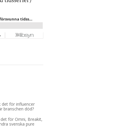
d tidsserier)
ing
k det för influencer
är branschen död?
 det för Omni, Breakit,
ndra svenska pure