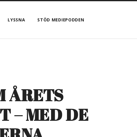
VISA
LYSSNA
STÖD MEDIEPODDEN
SÖKFÄLTET
M ÅRETS
T – MED DE
IERNA