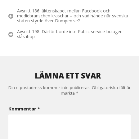
Inläggsnavigering
Avsnitt 186: äktenskapet mellan Facebook och
mediebranschen kraschar – och vad hände när svenska
staten styrde över Dumpen.se?
Avsnitt 198: Därför borde inte Public service-bolagen
slås ihop
LÄMNA ETT SVAR
Din e-postadress kommer inte publiceras.
Obligatoriska fält är
märkta
*
Kommentar
*