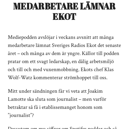
MEDARBETARE LÄMNAR
EKOT
Mediepodden avslöjar i veckans avsnitt att många
medarbetare lämnat Sveriges Radios Ekot det senaste
året – och många av dem är yngre. Källor till podden
pratar om ett svagt ledarskap, en dålig arbetsmiljö
och till och med vuxenmobbning. Ekots chef Klas
Wolf-Watz kommenterar strömhoppet till oss.
Mitt under sändningen får vi veta att Joakim
Lamotte ska sluta som journalist – men varför
betraktar så få i etablissemanget honom som
”journalist”?
Dessutom om nya siffror om Spotifys poddar och så