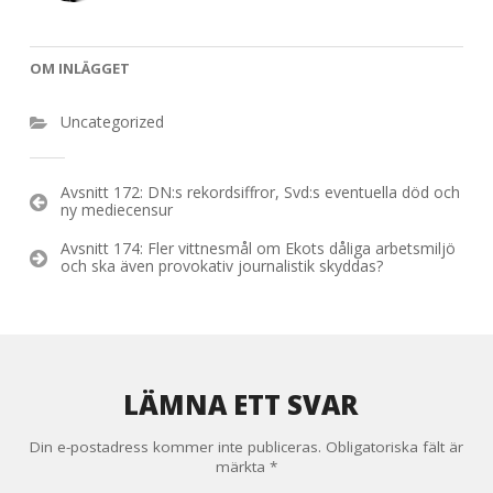
OM INLÄGGET
Uncategorized
Inläggsnavigering
Avsnitt 172: DN:s rekordsiffror, Svd:s eventuella död och
ny mediecensur
Avsnitt 174: Fler vittnesmål om Ekots dåliga arbetsmiljö
och ska även provokativ journalistik skyddas?
LÄMNA ETT SVAR
Din e-postadress kommer inte publiceras.
Obligatoriska fält är
märkta
*