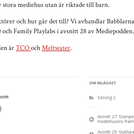
v stora mediehus utan är riktade till barn.
ktörer och hur går det till? Vi avhandlar Babblarna
 och Family Playlabs i avsnitt 28 av Mediepodden.
den är
TCO
och
Meltwater
.
OM INLÄGGET
dbom
Säsong 2
Inläggsnaviger
Avsnitt 27: Stampe
mediehusens fram
Avsnitt 29: Guldsp