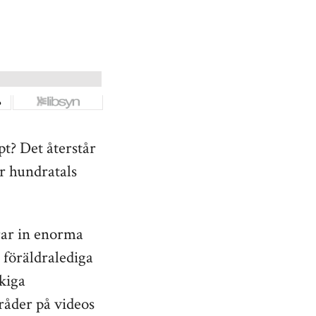
pt? Det återstår
ar hundratals
rar in enorma
 föräldralediga
kiga
råder på videos