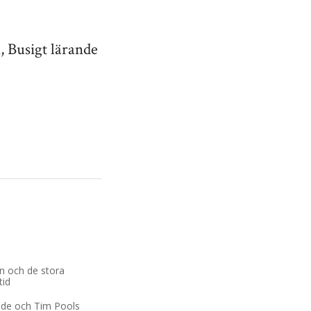
, Busigt lärande
ing
n och de stora
tid
ade och Tim Pools